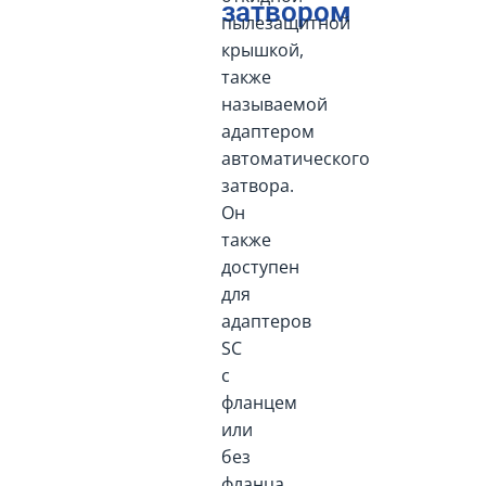
затвором
пылезащитной
крышкой,
также
называемой
адаптером
автоматического
затвора.
Он
также
доступен
для
адаптеров
SC
с
фланцем
или
без
фланца.