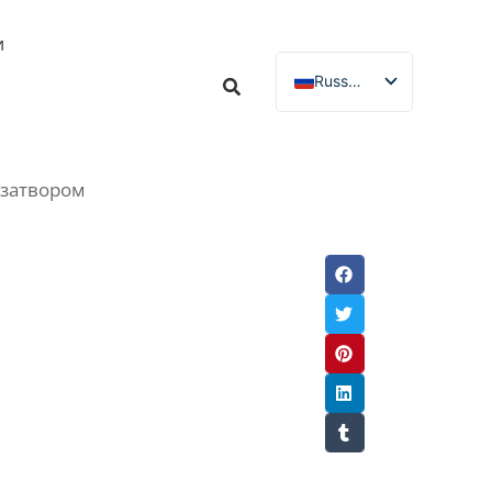
и
Russian
English
Spanish
 затвором
French
German
Italian
Portuguese