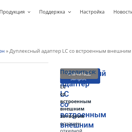
Продукция
Поддержка
Настройка
Новост
он
»
Дуплексный адаптер LC со встроенным внешним
Поделиться:
Дуплексный
Дуплексный
Отправить
Скачать
запрос
адаптер
адаптер
LC
LC
со
встроенным
со
внешним
встроенным
затвором
оснащен
внешним
откидной