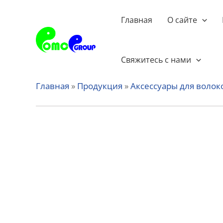
Перейти
к
Главная
О сайте
содержанию
Свяжитесь с нами
Главная
»
Продукция
»
Аксессуары для волок