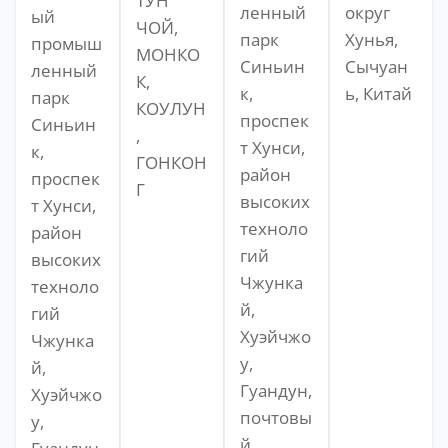
ТУН
ленный
округ
ый
ЧОЙ,
парк
Хунья,
промыш
МОНКО
Синьин
Сычуан
ленный
К,
к,
ь, Китай
парк
КОУЛУН
проспек
Синьин
,
т Хунси,
к,
ГОНКОН
район
проспек
Г
высоких
т Хунси,
техноло
район
гий
высоких
Чжунка
техноло
й,
гий
Хуэйчжо
Чжунка
у,
й,
Гуандун,
Хуэйчжо
почтовы
у,
й