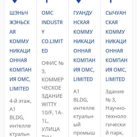
ШЭНЬЧ
OMC
ГУАНДУ
СЫЧУАН
ЖЭНЬСК
INDUSTR
НСКАЯ
СКАЯ
АЯ
Y
КОММУ
КОММУ
КОММУ
CO.LIMIT
НИКАЦИ
НИКАЦИ
НИКАЦИ
ED
ОННАЯ
ОННАЯ
ОННАЯ
КОМПАН
КОМПАН
ОФИС №
КОМПАН
ИЯ OMC,
ИЯ OMC,
3,
ИЯ OMC,
КОММЕР
LIMITED
LIMITED
ЧЕСКОЕ
LIMITED
A1
Здание
ЗДАНИЕ
BLDG,
№ 3,
4-й этаж,
WITTY
интелле
Научно-
A1
10/F, 1A-
ктуальн
техноло
BLDG,
1L,
ый
гически
интелле
УЛИЦА
промыш
й парк,
ктуальн