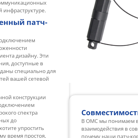
коммуникационных
й инфраструктуре.
енный патч-
подключением
ерженности
ента дизайну. Эти
ия, доступные в
зданы специально для
тей вашей сетевой
чной конструкции
подключением
Совместимость
окого спектра
ных до
В OMC мы понимаем в
хотите упростить
взаимодействия в со
му время простоя,
почему наши патч-к