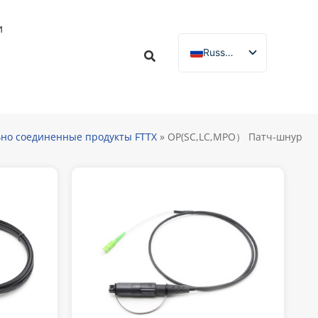
и
Russian
English
Spanish
French
но соединенные продукты FTTX
»
OP(SC,LC,MPO） Патч-шнур
German
Italian
Portuguese