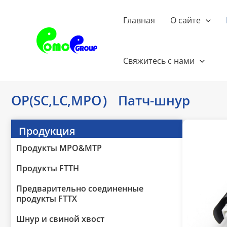
Перейти
к
Главная
О сайте
содержанию
Свяжитесь с нами
OP(SC,LC,MPO） Патч-шнур
Продукция
Продукты MPO&MTP
Продукты FTTH
Предварительно соединенные
продукты FTTX
Шнур и свиной хвост