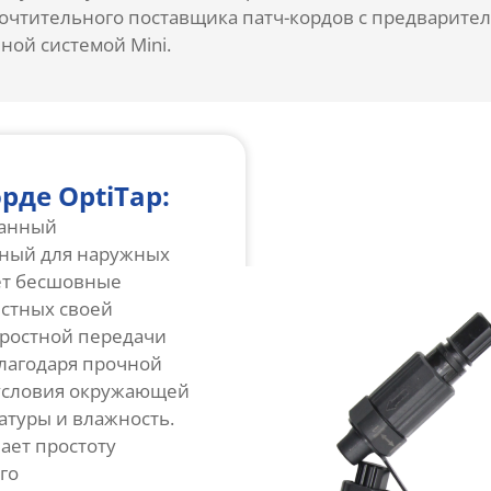
очтительного поставщика патч-кордов с предварите
ной системой Mini.
рде OptiTap:
ванный
нный для наружных
ет бесшовные
естных своей
ростной передачи
Благодаря прочной
 условия окружающей
атуры и влажность.
вает простоту
го