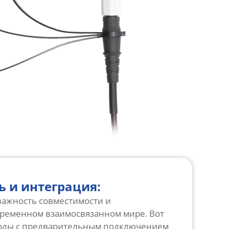
 и интеграция:
ажность совместимости и
временном взаимосвязанном мире. Вот
орды с предварительным подключением