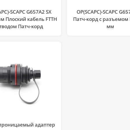
APC)-SCAPC G657A2 SX
OP(SCAPC)-SCAPC G65
мм Плоский кабель FTTH
Патч-корд с разъемом P
отводом Патч-корд
мм
проницаемый адаптер