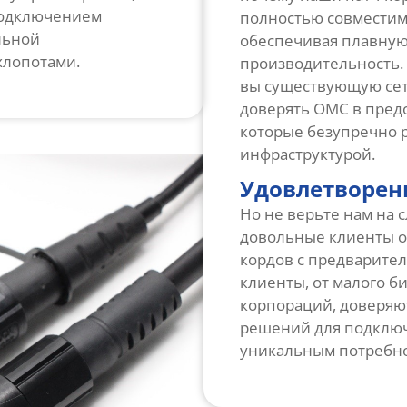
подключением
полностью совместимы
льной
обеспечивая плавную
хлопотами.
производительность. 
вы существующую сеть
доверять OMC в пред
которые безупречно 
инфраструктурой.
Удовлетворен
Но не верьте нам на 
довольные клиенты о
кордов с предварит
клиенты, от малого б
корпораций, доверяю
решений для подключ
уникальным потребно