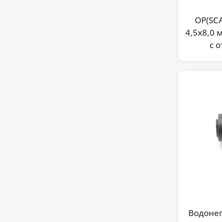
OP(SC
4,5x8,0 
с 
Водоне