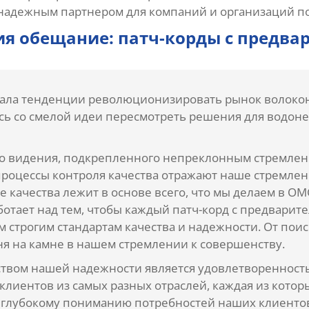
 надежным партнером для компаний и организаций по
я обещание: патч-корды с предва
ала тенденции революционизировать рынок волокон
ось со смелой идеи пересмотреть решения для водон
го видения, подкрепленного непреклонным стремле
процессы контроля качества отражают наше стремле
е качества лежит в основе всего, что мы делаем в 
ботает над тем, чтобы каждый патч-корд с предвари
 строгим стандартам качества и надежности. От пои
ня на камне в нашем стремлении к совершенству.
ством нашей надежности является удовлетворенност
клиентов из самых разных отраслей, каждая из котор
и глубокому пониманию потребностей наших клиентов