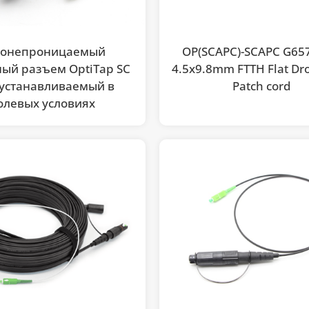
донепроницаемый
OP(SCAPC)-SCAPC G65
ый разъем OptiTap SC
4.5x9.8mm FTTH Flat Dr
 устанавливаемый в
Patch cord
олевых условиях