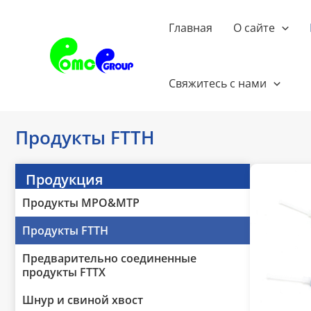
Перейти
к
Главная
О сайте
содержанию
Свяжитесь с нами
Продукты FTTH
Продукция
Продукты MPO&MTP
Продукты FTTH
Предварительно соединенные
продукты FTTX
Шнур и свиной хвост