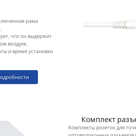
дключенная рама
.
ует, что он выдержит
ом воздухе.
аты и время установки
подробности
Комплект разъе
Комплекты розеток для точ
оптоволоконных разъемов в