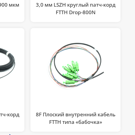
900 мкм
3,0 мм LSZH круглый патч-корд
FTTH Drop-800N
атч-корд
8F Плоский внутренний кабель
FTTH типа «бабочка»