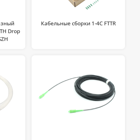
азный
Кабельные сборки 1-4C FTTR
TH Drop
SZH