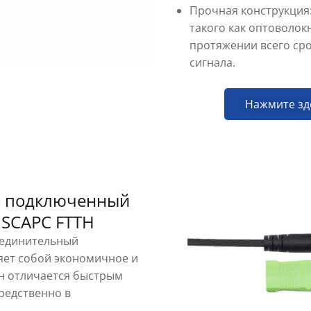
Прочная конструкция:
такого как оптоволок
протяжении всего сро
сигнала.
Нажмите зд
о подключенный
 SCAPC FTTH
оединительный
яет собой экономичное и
н отличается быстрым
редственно в