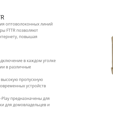
TR
ния оптоволоконных линий
ары FTTR позволяют
нтернету, повышая
одключение в каждом уголке
ии в различные
т высокую пропускную
современных устройств
d-Play предназначены для
ки для домовладельцев и