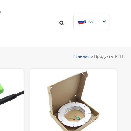
и
Russian
English
Spanish
French
Главная
»
Продукты FTTH
German
Italian
Portuguese