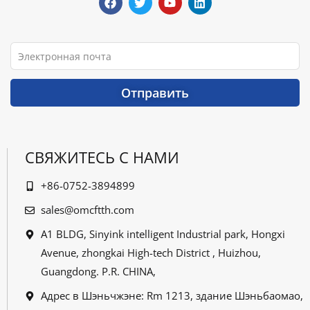
e
t
t
k
b
t
u
e
o
e
b
d
o
r
e
i
Электронная
k
n
почта
Отправить
СВЯЖИТЕСЬ С НАМИ
+86-0752-3894899
sales@omcftth.com
A1 BLDG, Sinyink intelligent Industrial park, Hongxi
Avenue, zhongkai High-tech District , Huizhou,
Guangdong. P.R. CHINA,
Адрес в Шэньчжэне: Rm 1213, здание Шэньбаомао,