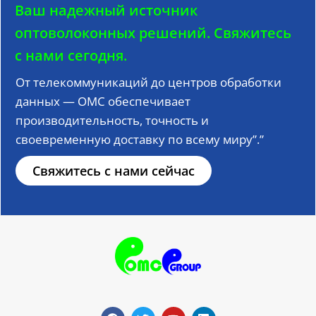
Ваш надежный источник
оптоволоконных решений.
Свяжитесь
с нами сегодня.
От телекоммуникаций до центров обработки
данных — OMC обеспечивает
производительность, точность и
своевременную доставку по всему миру”.”
Свяжитесь с нами сейчас
F
T
Y
L
a
w
o
i
c
i
u
n