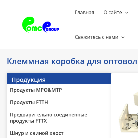
Перейти
к
Главная
О сайте
содержанию
Свяжитесь с нами
Клеммная коробка для оптово
Продукция
Продукты MPO&MTP
Продукты FTTH
Предварительно соединенные
продукты FTTX
Шнур и свиной хвост