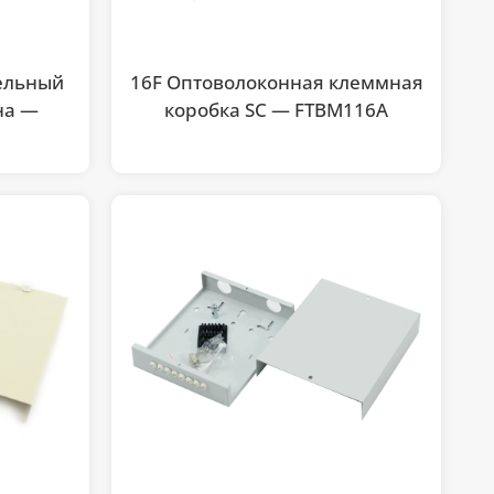
ельный
16F Оптоволоконная клеммная
на —
коробка SC — FTBM116A