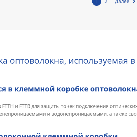
1
2
Далее
а оптоволокна, используемая в F
я в клеммной коробке оптоволокн
 FTTH и FTTB для защиты точек подключения оптических 
ленепроницаемыми и водонепроницаемыми, а также сво
олоконной клеммной коробки