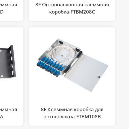
леммная
8F Оптоволоконная клеммная
8D
коробка-FTBM208C
леммная
8F Клеммная коробка для
8A
оптоволокна-FTBM108B