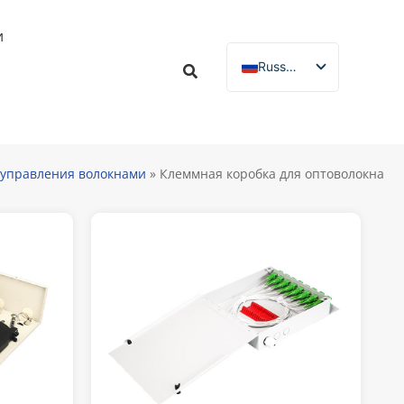
и
Russian
English
Spanish
French
 управления волокнами
»
Клеммная коробка для оптоволокна
German
Italian
Portuguese