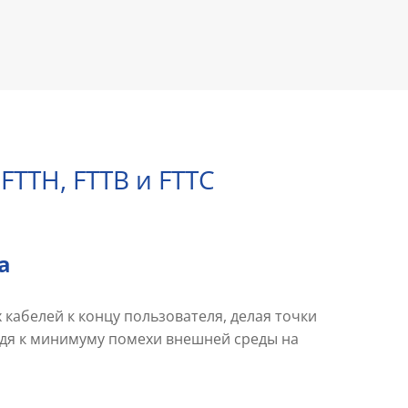
TTH, FTTB и FTTC
а
кабелей к концу пользователя, делая точки
дя к минимуму помехи внешней среды на