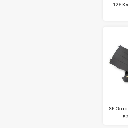
12F К
8F Опт
к