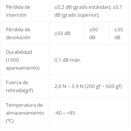
Pérdida de
≤0,2 dB (grado estándar); ≤0,1
inserción
dB (grado superior);
Pérdida de
≥60
≥35
≥50 dB
devolución
dB
dB
Durabilidad
(1000
0,1 dB máx.
apareamiento)
Fuerza de
2,0 N ~ 5,9 N (200 gf ~ 600 gf)
retirada(g/f)
Temperatura de
almacenamiento
-40～+85
(℃)