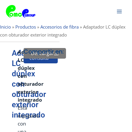
Saltar
Men
al
prin
contenido
Inicio
»
Productos
»
Accesorios de fibra
»
Adaptador LC dúplex
con obturador exterior integrado
Compartir en:
Adaptador
Adaptador
Descargar
Enviar
consulta
LC
LC
dúplex
dúplex
con
con
obturador
exterior
obturador
integrado
exterior
Está
integrado
equipado
con
una