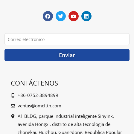
F
G
Y
L
a
o
o
i
c
r
u
n
e
j
T
k
b
e
u
e
o
o
b
d
o
e
I
Correo
k
n
electrónico
Enviar
CONTÁCTENOS
+86-0752-3894899
ventas@omcftth.com
A1 BLDG, parque industrial inteligente Sinyink,
avenida Hongxi, distrito de alta tecnología de
zhongkai, Huizhou, Guangdong. República Popular