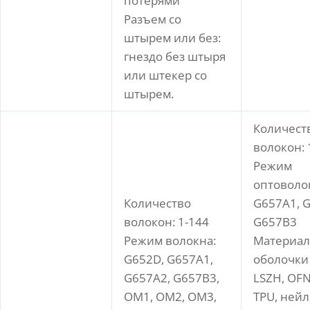
потерями
Разъем со
штырем или без:
гнездо без штыря
или штекер со
штырем.
Количест
волокон: 
Режим
оптоволо
Количество
G657A1, 
волокон: 1-144
G657B3
Режим волокна:
Материа
G652D, G657A1,
оболочки 
G657A2, G657B3,
LSZH, OFN
OM1, OM2, OM3,
TPU, нейл