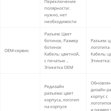
Переключение
полярности:
нужно, нет
необходимости
Разъем: Цвет
ботинок, Размер
Разъем: ц
ботинок
логотипа 
OEM-сервис
Кабель: цветной,
Кабель: ц
с печатью，
Этикетка:
Этикетка OEM
Обновле
Редизайн
дизайн р
разъема: цвет
корпус с
корпуса, логотип
логотипо
на корпусе
и размер 