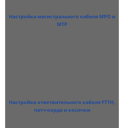
Настройка магистрального кабеля MPO и
MTP
Настройка ответвительного кабеля FTTH,
патч-корда и косички