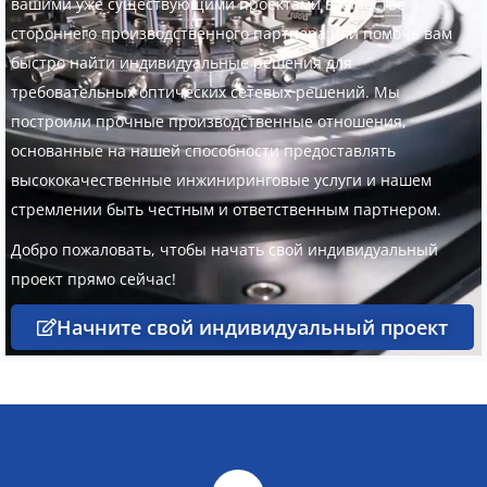
вашими уже существующими проектами в качестве
стороннего производственного партнера или помочь вам
быстро найти индивидуальные решения для
требовательных оптических сетевых решений. Мы
построили прочные производственные отношения,
основанные на нашей способности предоставлять
высококачественные инжиниринговые услуги и нашем
стремлении быть честным и ответственным партнером.
Добро пожаловать, чтобы начать свой индивидуальный
проект прямо сейчас!
Начните свой индивидуальный проект