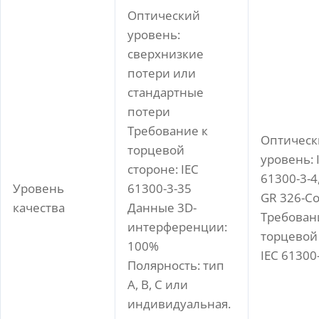
Оптический
уровень:
сверхнизкие
потери или
стандартные
потери
Требование к
Оптическ
торцевой
уровень: 
стороне: IEC
61300-3-4,
Уровень
61300-3-35
GR 326-Co
качества
Данные 3D-
Требован
интерференции:
торцевой
100%
IEC 61300
Полярность: тип
A, B, C или
индивидуальная.