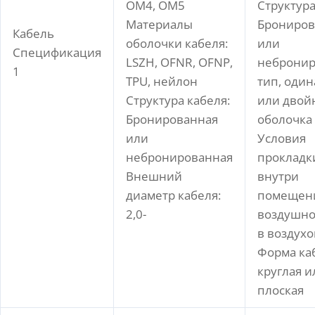
OM4, OM5
Структура
Материалы
Брониро
Кабель
оболочки кабеля:
или
Спецификация
LSZH, OFNR, OFNP,
неброни
1
TPU, нейлон
тип, оди
Структура кабеля:
или двой
Бронированная
оболочка
или
Условия
небронированная
прокладки
Внешний
внутри
диаметр кабеля:
помещени
2,0-
воздушно
в воздух
Форма ка
круглая и
плоская