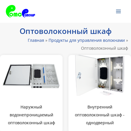
Перейти
Гла
к
ме
содержанию
Оптоволоконный шкаф
Главная
»
Продукты для управления волокнами
»
Оптоволоконный шкаф
Наружный
Внутренний
водонепроницаемый
оптоволоконный шкаф -
оптоволоконный шкаф
однодверный