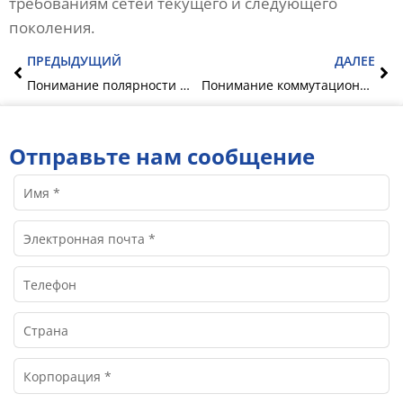
требованиям сетей текущего и следующего
поколения.
Предыдущий
Сл
ПРЕДЫДУЩИЙ
ДАЛЕЕ
Понимание полярности MTP – четкое руководство
Понимание коммутационных панелей: Полное руководство по их роли в сетевой инфраструктуре
Отправьте нам сообщение
Имя
Электронная
почта
Телефон
Страна
Корпорация