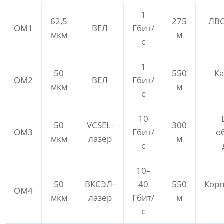
1
62,5
275
ЛВ
ОМ1
ВЕЛ
Гбит/
мкм
м
с
1
50
550
К
ОМ2
ВЕЛ
Гбит/
мкм
м
с
10
50
VCSEL-
300
ОМ3
Гбит/
о
мкм
лазер
м
с
10–
50
ВКСЭЛ-
40
550
Кор
ОМ4
мкм
лазер
Гбит/
м
с