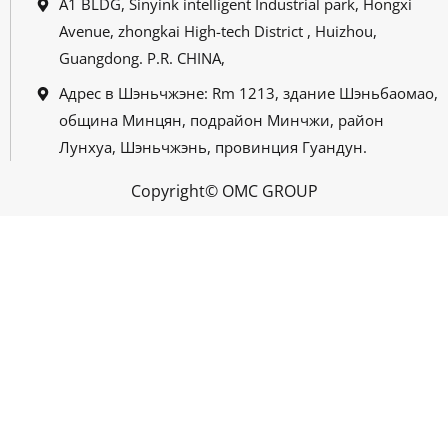
A1 BLDG, Sinyink intelligent Industrial park, Hongxi
Avenue, zhongkai High-tech District , Huizhou,
Guangdong. P.R. CHINA,
Адрес в Шэньчжэне: Rm 1213, здание Шэньбаомао,
община Минцян, подрайон Минчжи, район
Лунхуа, Шэньчжэнь, провинция Гуандун.
Copyright© OMC GROUP