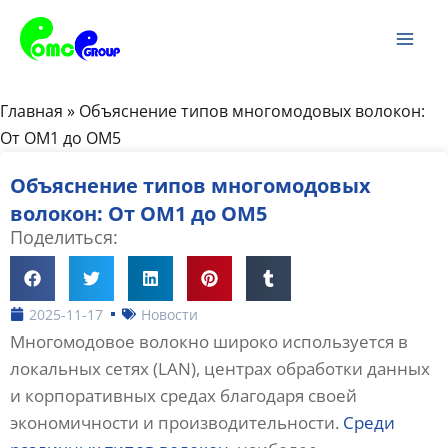
Перейти
Гла
к
ме
содержанию
Главная
»
Объяснение типов многомодовых волокон:
От OM1 до OM5
Объяснение типов многомодовых
волокон: От OM1 до OM5
Поделиться:
2025-11-17
Новости
Многомодовое волокно широко используется в
локальных сетях (LAN), центрах обработки данных
и корпоративных средах благодаря своей
экономичности и производительности.
Среди