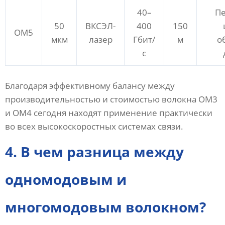
40–
П
50
ВКСЭЛ-
400
150
ОМ5
мкм
лазер
Гбит/
м
о
с
Благодаря эффективному балансу между
производительностью и стоимостью волокна OM3
и OM4 сегодня находят применение практически
во всех высокоскоростных системах связи.
4. В чем разница между
одномодовым и
многомодовым волокном?