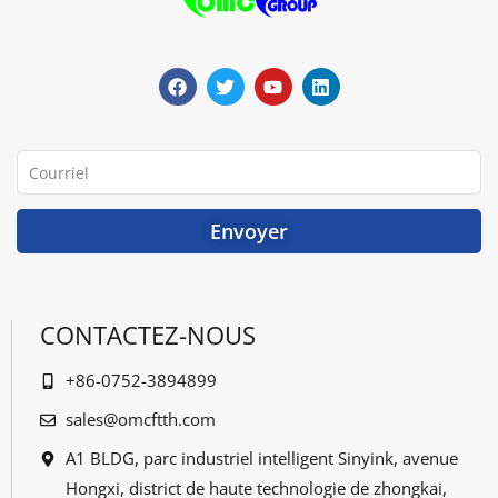
F
G
Y
L
a
a
o
i
c
z
u
n
e
o
t
k
b
u
u
e
o
i
b
d
o
l
e
i
Courriel
k
l
n
e
m
Envoyer
e
n
t
CONTACTEZ-NOUS
+86-0752-3894899
sales@omcftth.com
A1 BLDG, parc industriel intelligent Sinyink, avenue
Hongxi, district de haute technologie de zhongkai,