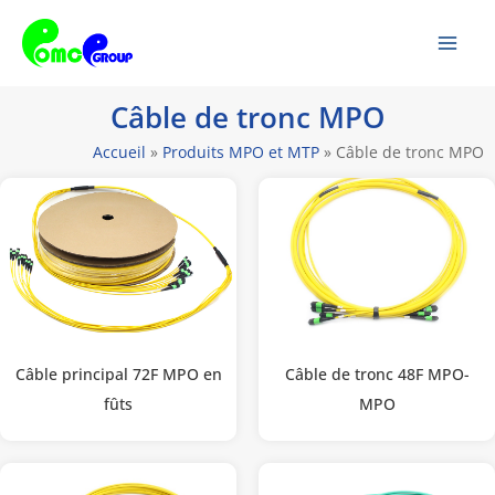
Passer
Men
au
prin
contenu
Câble de tronc MPO
Accueil
»
Produits MPO et MTP
»
Câble de tronc MPO
Câble principal 72F MPO en
Câble de tronc 48F MPO-
fûts
MPO