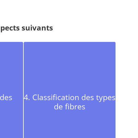
spects suivants
 des
4. Classification des types
de fibres