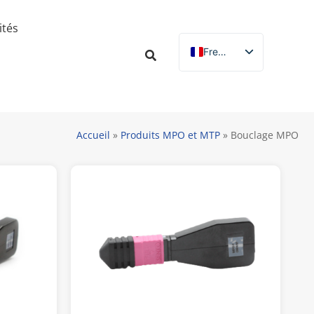
ités
French
English
Russian
Spanish
Accueil
»
Produits MPO et MTP
»
Bouclage MPO
German
Italian
Portuguese