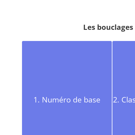
Les bouclages 
1. Numéro de base
2. Cla