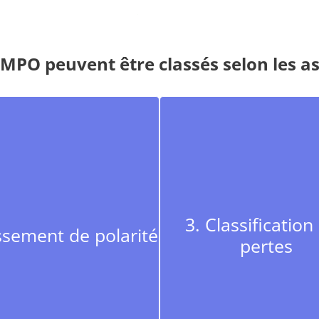
MPO peuvent être classés selon les a
3. Classification
ssement de polarité
pertes