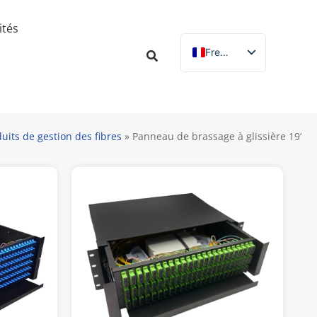
ités
French
English
Russian
Spanish
uits de gestion des fibres
»
Panneau de brassage à glissière 19‘
German
Italian
Portuguese