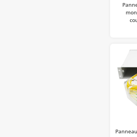
Panne
mont
co
Panneau