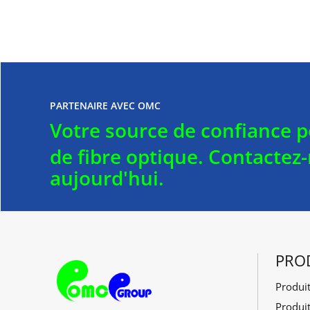
PARTENAIRE AVEC OMC
Votre source de confiance p
de fibre optique.
Contactez
aujourd'hui.
PRO
Produi
F
G
Y
L
Produi