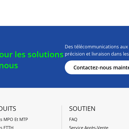
Des télécommunications aux 
our les solutions
précision et livraison dans le
-nous
Contactez-nous maint
DUITS
SOUTIEN
ts MPO Et MTP
FAQ
ts FTTH
Service Après-Vente