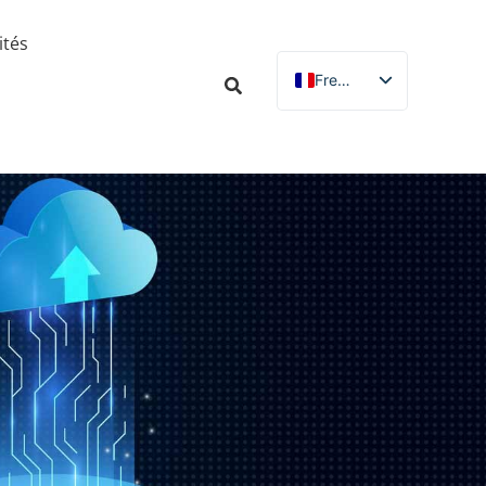
ités
French
English
Russian
Spanish
German
Italian
Portuguese