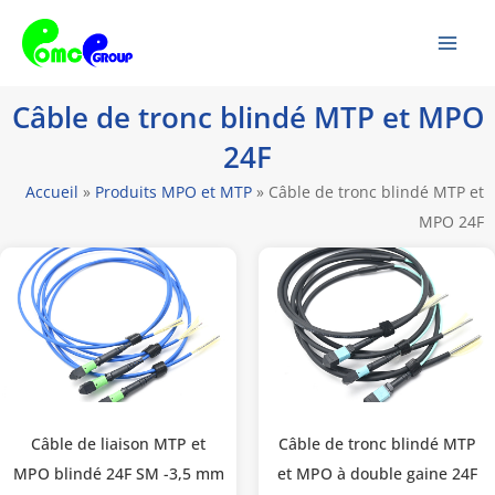
Passer
Men
au
prin
contenu
Câble de tronc blindé MTP et MPO
24F
Accueil
»
Produits MPO et MTP
»
Câble de tronc blindé MTP et
MPO 24F
Câble de liaison MTP et
Câble de tronc blindé MTP
MPO blindé 24F SM -3,5 mm
et MPO à double gaine 24F