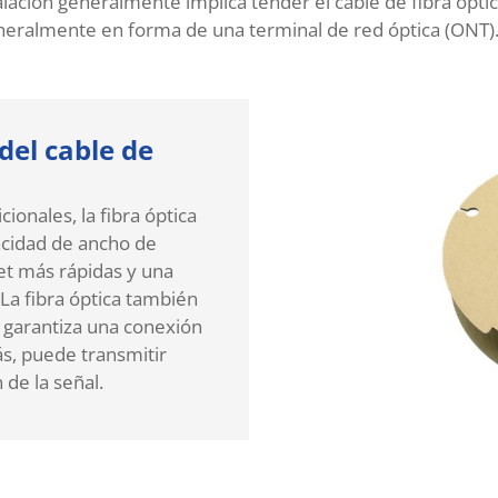
alación generalmente implica tender el cable de fibra ópti
neralmente en forma de una terminal de red óptica (ONT)
del cable de
ionales, la fibra óptica
acidad de ancho de
et más rápidas y una
La fibra óptica también
e garantiza una conexión
s, puede transmitir
 de la señal.