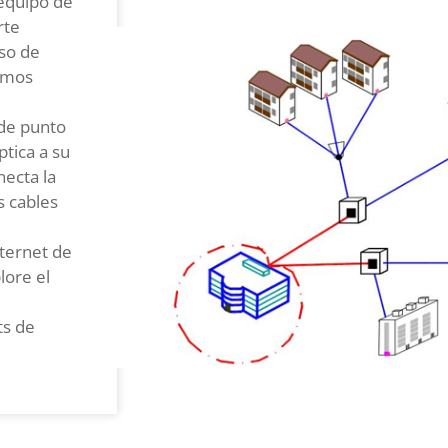
 equipo de
rte
eso de
cemos
 de punto
ptica a su
ecta la
s cables
ternet de
lore el
ts de