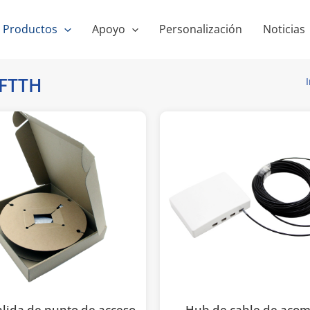
Productos
Apoyo
Personalización
Noticias
 FTTH
I
salida de punto de acceso
Hub de cable de acom