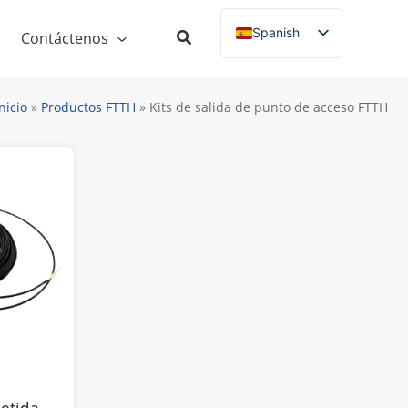
Spanish
Contáctenos
English
Russian
nicio
»
Productos FTTH
»
Kits de salida de punto de acceso FTTH
French
German
Italian
Portuguese
etida