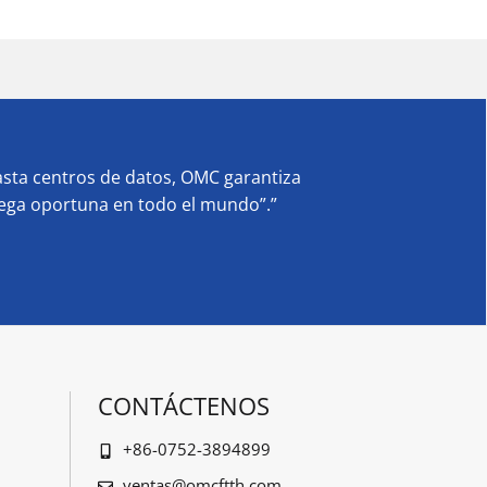
sta centros de datos, OMC garantiza
rega oportuna en todo el mundo”.”
CONTÁCTENOS
+86-0752-3894899
ventas@omcftth.com