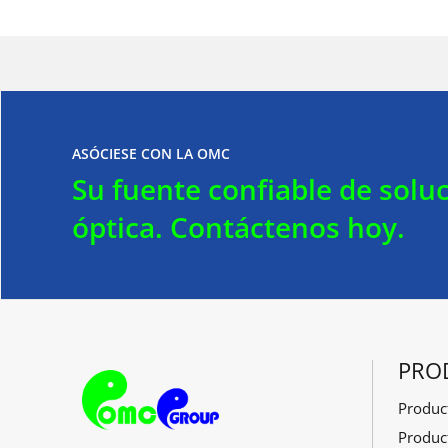
ASÓCIESE CON LA OMC
Su fuente confiable de soluc
óptica.
Contáctenos hoy.
PRO
Produc
F
G
Y
L
Produc