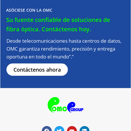
ASÓCIESE CON LA OMC
Su fuente confiable de soluciones de
fibra óptica.
Contáctenos hoy.
Desde telecomunicaciones hasta centros de datos,
OMC garantiza rendimiento, precisión y entrega
oportuna en todo el mundo”.”
Contáctenos ahora
F
G
Y
L
a
o
o
i
c
r
u
n