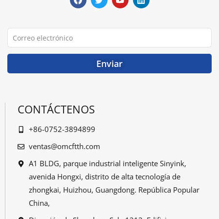
e
j
T
k
b
e
u
e
o
o
b
d
o
e
I
Correo
k
n
electrónico
Enviar
CONTÁCTENOS
+86-0752-3894899
ventas@omcftth.com
A1 BLDG, parque industrial inteligente Sinyink,
avenida Hongxi, distrito de alta tecnología de
zhongkai, Huizhou, Guangdong. República Popular
China,