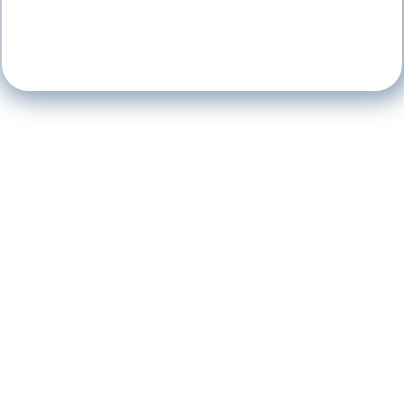
En todos estos, el uso de un cable de conexión
OMC Fullaxs evita el pulido en el sitio y mantiene
intacta la interfaz FLX hermética a líquidos.