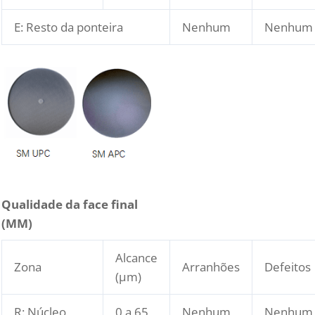
E: Resto da ponteira
Nenhum
Nenhum
Qualidade da face final
(
M
M)
Alcance
Zona
Arranhões
Defeitos
(μm)
R: Núcleo
0 a 65
Nenhum
Nenhum