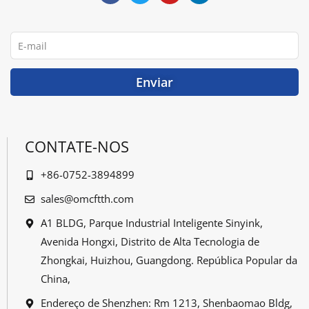
e
t
T
k
b
t
u
e
o
e
b
d
o
r
e
i
E-
k
n
mail
Enviar
CONTATE-NOS
+86-0752-3894899
sales@omcftth.com
A1 BLDG, Parque Industrial Inteligente Sinyink,
Avenida Hongxi, Distrito de Alta Tecnologia de
Zhongkai, Huizhou, Guangdong. República Popular da
China,
Endereço de Shenzhen: Rm 1213, Shenbaomao Bldg,