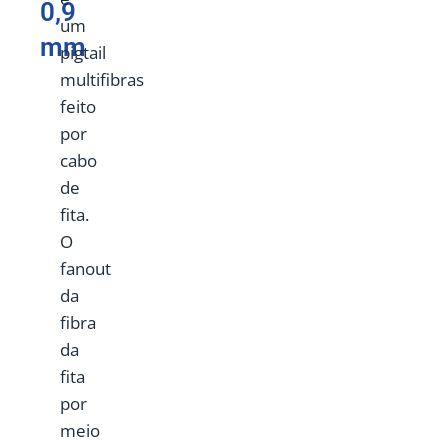
0,9
um
mm
pigtail
multifibras
feito
por
cabo
de
fita.
O
fanout
da
fibra
da
fita
por
meio