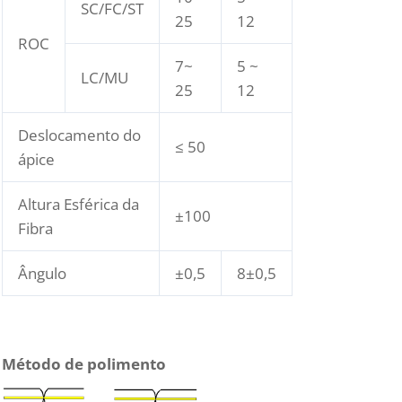
SC/FC/ST
25
12
ROC
7~
5 ~
LC/MU
25
12
Deslocamento do
≤ 50
ápice
Altura Esférica da
±100
Fibra
Ângulo
±0,5
8±0,5
Método de polimento