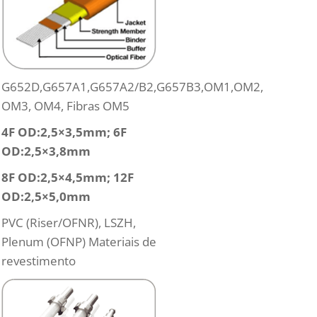
G652D,G657A1,G657A2/B2,G657B3,OM1,OM2,
OM3, OM4, Fibras OM5
4F OD:2,5×3,5mm; 6F
OD:2,5×3,8mm
8F OD:2,5×4,5mm; 12F
OD:2,5×5,0mm
PVC (Riser/OFNR), LSZH,
Plenum (OFNP) Materiais de
revestimento