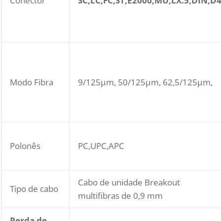
Conector
SC,LC,FC,ST,E2000,MU,LX.5,DIN,D
Modo Fibra
9/125μm, 50/125μm, 62,5/125μm,
Polonês
PC,UPC,APC
Cabo de unidade Breakout
Tipo de cabo
multifibras de 0,9 mm
Perda de