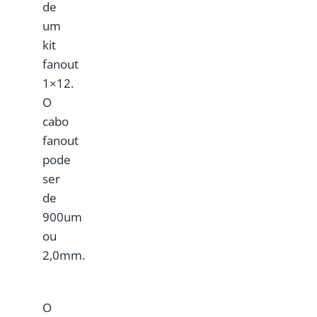
de
um
kit
fanout
1×12.
O
cabo
fanout
pode
ser
de
900um
ou
2,0mm.
O