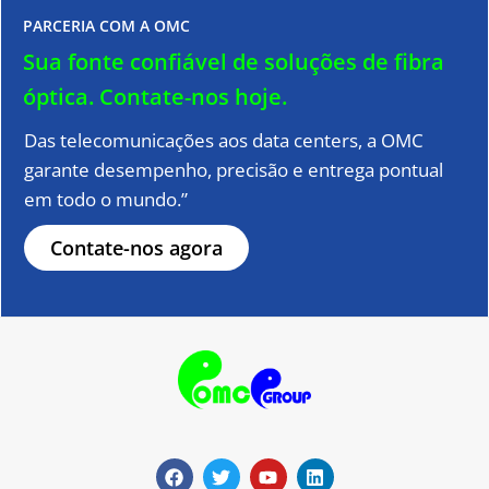
PARCERIA COM A OMC
Sua fonte confiável de soluções de fibra
óptica.
Contate-nos hoje.
Das telecomunicações aos data centers, a OMC
garante desempenho, precisão e entrega pontual
em todo o mundo.”
Contate-nos agora
F
T
Y
L
a
w
o
i
c
i
u
n