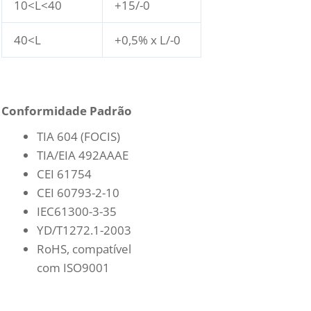
10<L<40
+15/-0
40<L
+0,5% x L/-0
Conformidade Padrão
TIA 604 (FOCIS)
TIA/EIA 492AAAE
CEI 61754
CEI 60793-2-10
IEC61300-3-35
YD/T1272.1-2003
RoHS, compatível
com ISO9001