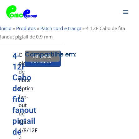
Pular
Men
para
Prin
o
Início
»
Produtos
»
Patch cord e trança
»
4-12F Cabo de fita
conteúdo
fanout pigtail de 0,9 mm
Compartilhe em:
4-
O
Baixar
Enviar
consulta
pigtail
12F
de
Cabo
fibra
de
óptica
fan-
fita
out
fanout
de
pigtail
fita
4/8/12F
de
é