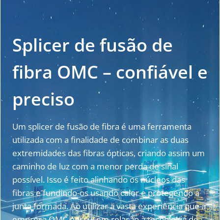
Splicer de fusão de
fibra OMC – confiável e
preciso
Um splicer de fusão de fibra é uma ferramenta
utilizada com a finalidade de combinar as duas
extremidades das fibras ópticas, criando assim um
caminho de luz com a menor perda de sinal
possível. Isso é feito alinhando os núcleos das
fibras e fundindo-os usando calor e protegendo a
junta formada. Ao utilizar a vasta experiência que a
empresa OMC possui em relação à tecnologia de