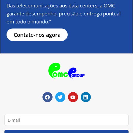
Das telecomunicações aos data centers, a OMC
garante desempenho, precisão e entrega pontual
em todo o mundo.”
Contate-nos agora
F
T
Y
L
a
w
o
i
c
i
u
n
e
t
T
k
b
t
u
e
o
e
b
d
o
r
e
i
E-
k
n
mail