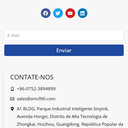
F
T
Y
L
a
w
o
i
c
i
u
n
e
t
T
k
b
t
u
e
o
e
b
d
o
r
e
i
E-
k
n
mail
Enviar
CONTATE-NOS
+86-0752-3894899
sales@omcftth.com
A1 BLDG, Parque Industrial Inteligente Sinyink,
Avenida Hongxi, Distrito de Alta Tecnologia de
Zhongkai, Huizhou, Guangdong. República Popular da