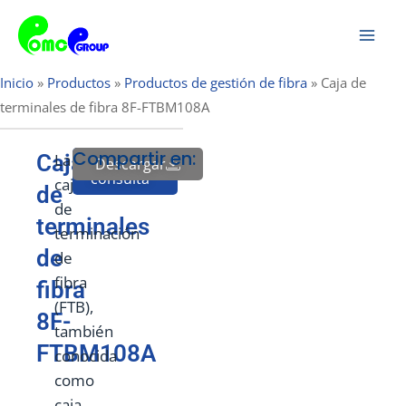
Saltar
Men
al
prin
contenido
Inicio
»
Productos
»
Productos de gestión de fibra
»
Caja de
terminales de fibra 8F-FTBM108A
Compartir en:
Caja
La
Descargar
Enviar
consulta
caja
de
de
terminales
terminación
de
de
fibra
fibra
(FTB),
8F-
también
FTBM108A
conocida
como
caja