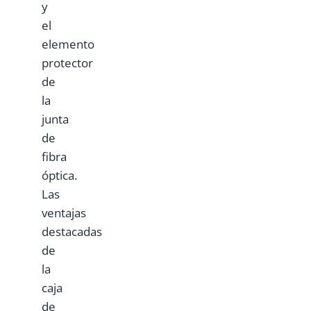
y
el
elemento
protector
de
la
junta
de
fibra
óptica.
Las
ventajas
destacadas
de
la
caja
de