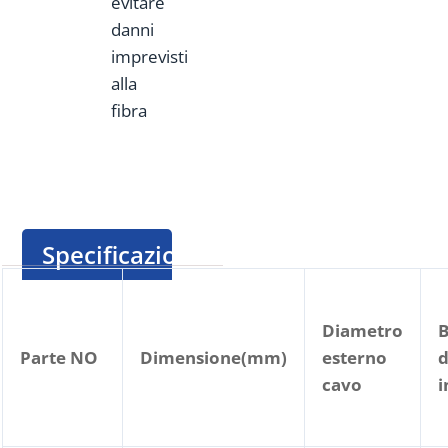
evitare
danni
imprevisti
alla
fibra
Specificazione
Diametro
Parte NO
Dimensione(mm)
esterno
d
cavo
i