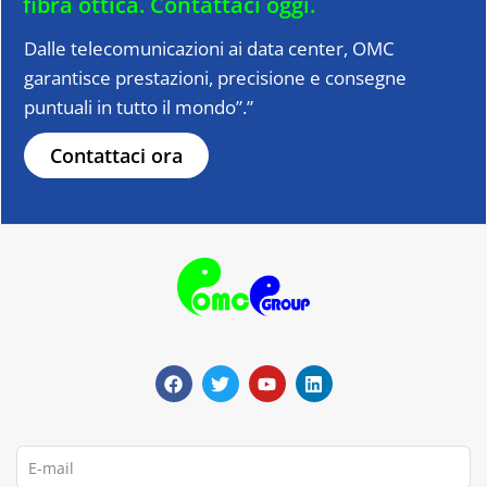
fibra ottica.
Contattaci oggi.
Dalle telecomunicazioni ai data center, OMC
garantisce prestazioni, precisione e consegne
puntuali in tutto il mondo”.”
Contattaci ora
F
T
Y
L
a
w
o
i
c
i
u
n
e
t
t
k
b
t
u
e
o
e
b
d
o
r
e
i
E-
k
n