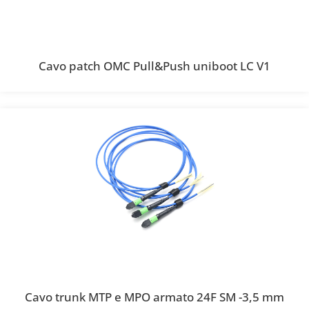
Cavo patch OMC Pull&Push uniboot LC V1
Cavo trunk MTP e MPO armato 24F SM -3,5 mm