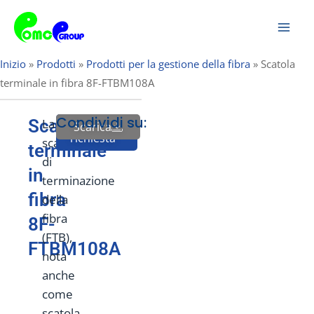
Vai
Men
al
prin
contenuto
Inizio
»
Prodotti
»
Prodotti per la gestione della fibra
»
Scatola
terminale in fibra 8F-FTBM108A
Condividi su:
Scatola
La
Scarica
Invia
richiesta
scatola
terminale
di
in
terminazione
fibra
della
fibra
8F-
(FTB),
FTBM108A
nota
anche
come
scatola