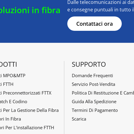
Dalle telecomunicazioni ai da
oluzioni in fibra
e consegne puntuali in tutto 
Contattaci ora
DOTTI
SUPPORTO
tti MPO&MTP
Domande Frequenti
ti FTTH
Servizio Post-Vendita
i Preconnettorizzati FTTX
Politica Di Restituzione E Cam
atch E Codino
Guida Alla Spedizione
i Per La Gestione Della Fibra
Termini Di Pagamento
ri In Fibra
Scarica
ri Per L'installazione FTTH