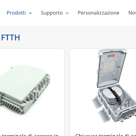
Prodotti
Supporto
Personalizzazione
Nov
o FTTH
 terminale di accesso in
Chiusura terminale di ac