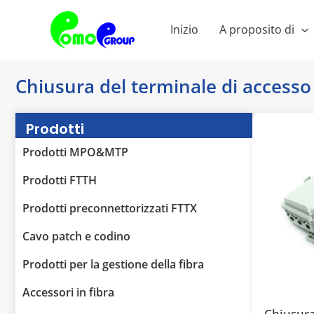
Vai
al
Inizio
A proposito di
contenuto
Chiusura del terminale di access
Prodotti
Prodotti MPO&MTP
Prodotti FTTH
Prodotti preconnettorizzati FTTX
Cavo patch e codino
Prodotti per la gestione della fibra
Accessori in fibra
Chiusura