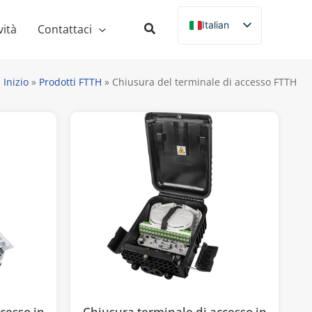
Italian
ità
Contattaci
English
Russian
Inizio
»
Prodotti FTTH
»
Chiusura del terminale di accesso FTTH
Spanish
French
German
Portuguese
cesso in
Chiusura terminale di accesso in