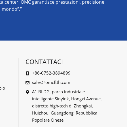
ta center, OMC garantisce prestazioni, precisione
il mondo”.”
CONTATTACI
+86-0752-3894899
sales@omcftth.com
bio
A1 BLDG, parco industriale
intelligente Sinyink, Hongxi Avenue,
distretto high-tech di Zhongkai,
Huizhou, Guangdong. Repubblica
Popolare Cinese,