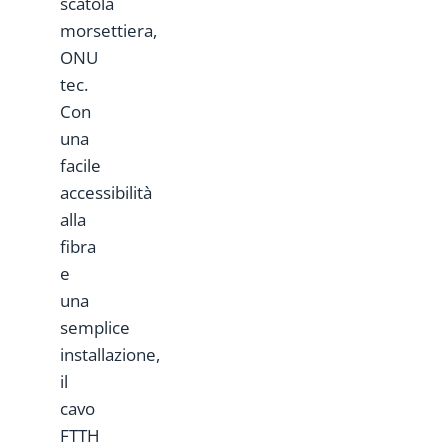
scatola
morsettiera,
ONU
tec.
Con
una
facile
accessibilità
alla
fibra
e
una
semplice
installazione,
il
cavo
FTTH