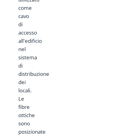
come
cavo
di
accesso
all'edificio
nel
sistema
di
distribuzione
dei
locali.
Le
fibre
ottiche
sono
posizionate