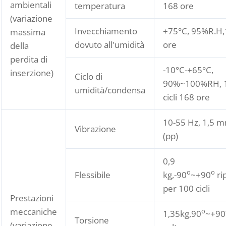
ambientali
temperatura
168 ore
(variazione
Invecchiamento
+75°C, 95%R.H
massima
dovuto all'umidità
ore
della
perdita di
-10°C-+65°C,
inserzione)
Ciclo di
90%~100%RH, 
umidità/condensa
cicli 168 ore
10-55 Hz, 1,5 
Vibrazione
(pp)
0,9
o
o
Flessibile
kg,-90
~+90
ri
per 100 cicli
Prestazioni
meccaniche
o
1,35kg,90
~+90
Torsione
(variazione