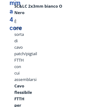
mm
SC&LC
2
x
3
mm
bianco
O
a
Nero
4
È
core
una
sorta
di
cavo
patch/pigtail
FTTH
con
cui
assemblarsi
Cavo
flessibile
FTTH
per