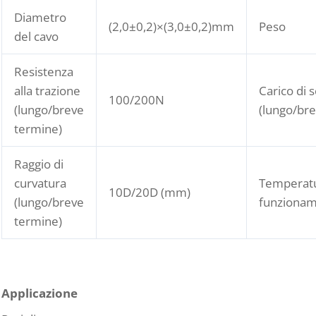
Diametro
(2,0±0,2)×(3,0±0,2)mm
Peso
del cavo
Resistenza
alla trazione
Carico di 
100/200N
(lungo/breve
(lungo/br
termine)
Raggio di
curvatura
Temperatu
10D/20D (mm)
(lungo/breve
funziona
termine)
Applicazione