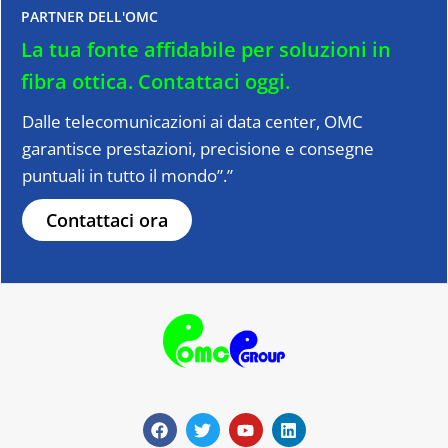
PARTNER DELL'OMC
La tua fonte affidabile per soluzioni in
fibra ottica.
Contattaci oggi.
Dalle telecomunicazioni ai data center, OMC
garantisce prestazioni, precisione e consegne
puntuali in tutto il mondo”.”
Contattaci ora
F
T
Y
L
a
w
o
i
c
i
u
n
e
t
t
k