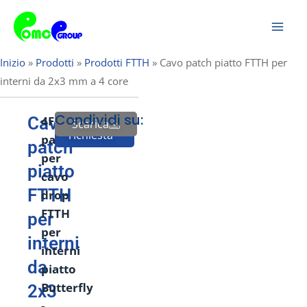
Vai
Men
al
prin
contenuto
Inizio
»
Prodotti
»
Prodotti FTTH
»
Cavo patch piatto FTTH per
interni da 2x3 mm a 4 core
Condividi su:
Cavo
4
F
Cavo
Scarica
Invia
richiesta
patch
patch
per
piatto
cavo
FTTH
drop
FTTH
per
per
interni
interni
da
piatto
Butterfly
2x3
-