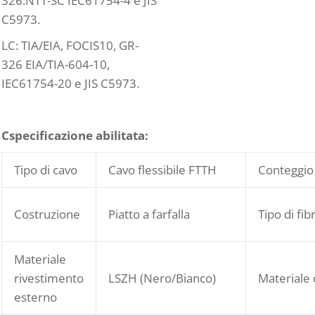
326.NTT-SC IEC61754-4 e JIS
C5973.
LC: TIA/EIA, FOCIS10, GR-
326 EIA/TIA-604-10,
IEC61754-20 e JIS C5973.
C
specificazione abilitata:
Tipo di cavo
Cavo flessibile FTTH
Conteggio 
Costruzione
Piatto a farfalla
Tipo di fib
Materiale
rivestimento
LSZH (Nero/Bianco)
Materiale 
esterno