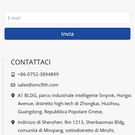
b
t
u
e
o
e
b
d
o
r
e
i
E-
k
n
mail
Invia
CONTATTACI
+86-0752-3894899
sales@omcftth.com
A1 BLDG, parco industriale intelligente Sinyink, Hongxi
Avenue, distretto high-tech di Zhongkai, Huizhou,
Guangdong. Repubblica Popolare Cinese,
Indirizzo di Shenzhen: Rm 1213, Shenbaomao Bldg,
comunità di Minqiang, sottodistretto di Minzhi,