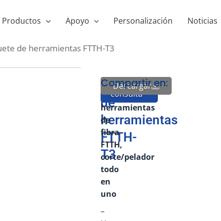
Productos
Apoyo
Personalización
Noticias
ete de herramientas FTTH-T3
Compartir en:
Kit
Paquete
Descargar
Enviar
consulta
de
de
herramientas
herramientas
de
fibra
FTTH-
FTTH,
T3
corte/pelador
todo
en
uno
–