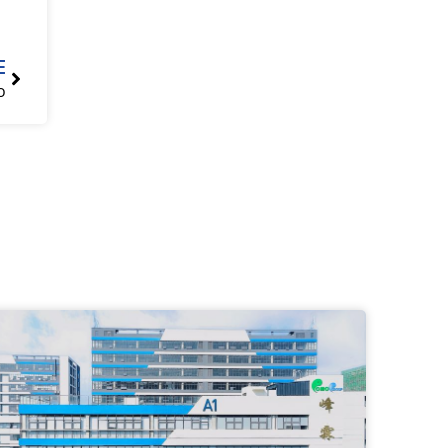
Siguiente
E
o