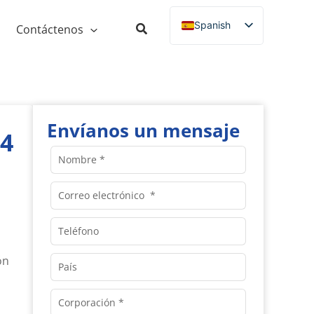
Spanish
Contáctenos
English
Russian
French
German
Envíanos un mensaje
24
Italian
Nombre
Portuguese
Correo
electrónico
Teléfono
ón
País
Corporación