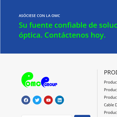
ASÓCIESE CON LA OMC
Su fuente confiable de soluc
óptica.
Contáctenos hoy.
PRO
Produc
F
G
Y
L
Produc
a
o
o
i
Produc
c
r
u
n
e
j
T
k
Cable 
b
e
u
e
o
o
b
d
Produc
o
e
I