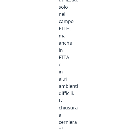
solo
nel
campo
FTTH,
ma
anche
in
FTTA
o
in
altri
ambienti
difficili.
La
chiusura
a
cerniera