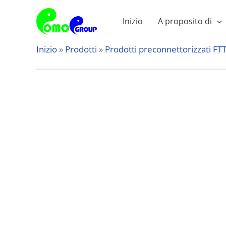
Vai
al
Inizio
A proposito di
contenuto
Inizio
»
Prodotti
»
Prodotti preconnettorizzati FT