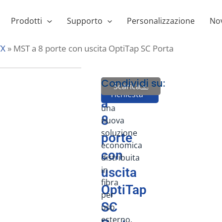
Prodotti
Supporto
Personalizzazione
Nov
TX
»
MST a 8 porte con uscita OptiTap SC Porta
Condividi su:
FiberHub
MST
Scarica
Invia
richiesta
è
a
una
8
nuova
soluzione
porte
economica
con
distribuita
in
uscita
fibra
OptiTap
per
SC
uso
esterno.