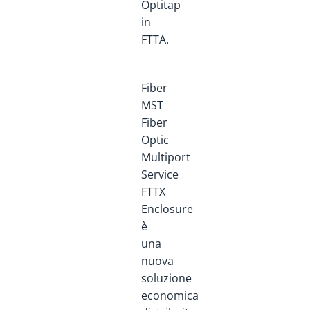
Optitap
in
FTTA.
Fiber
MST
Fiber
Optic
Multiport
Service
FTTX
Enclosure
è
una
nuova
soluzione
economica