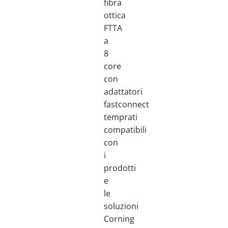
fibra
ottica
FTTA
a
8
core
con
adattatori
fastconnect
temprati
compatibili
con
i
prodotti
e
le
soluzioni
Corning