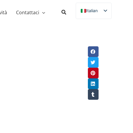
Italian
ità
Contattaci
English
Russian
Spanish
French
German
Portuguese