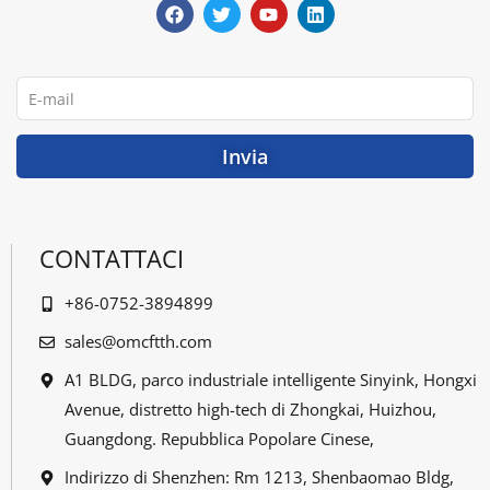
c
i
u
n
e
t
t
k
b
t
u
e
o
e
b
d
o
r
e
i
E-
k
n
mail
Invia
CONTATTACI
+86-0752-3894899
sales@omcftth.com
A1 BLDG, parco industriale intelligente Sinyink, Hongxi
Avenue, distretto high-tech di Zhongkai, Huizhou,
Guangdong. Repubblica Popolare Cinese,
Indirizzo di Shenzhen: Rm 1213, Shenbaomao Bldg,