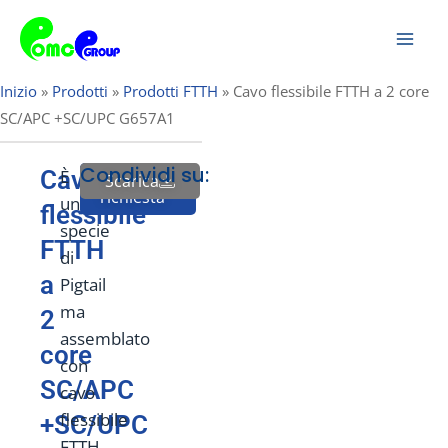
Vai
Men
al
prin
contenuto
Inizio
»
Prodotti
»
Prodotti FTTH
»
Cavo flessibile FTTH a 2 core
SC/APC +SC/UPC G657A1
Condividi su:
Cavo
È
Scarica
Invia
richiesta
una
flessibile
specie
FTTH
di
a
Pigtail
ma
2
assemblato
core
con
SC/APC
cavo
flessibile
+SC/UPC
FTTH.