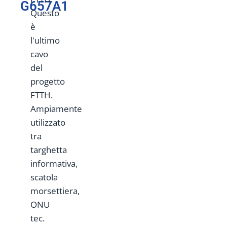
G657A1
Questo
è
l'ultimo
cavo
del
progetto
FTTH.
Ampiamente
utilizzato
tra
targhetta
informativa,
scatola
morsettiera,
ONU
tec.