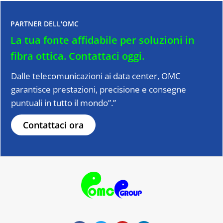
PARTNER DELL'OMC
La tua fonte affidabile per soluzioni in
fibra ottica.
Contattaci oggi.
Dalle telecomunicazioni ai data center, OMC
garantisce prestazioni, precisione e consegne
puntuali in tutto il mondo”.”
Contattaci ora
F
T
Y
L
a
w
o
i