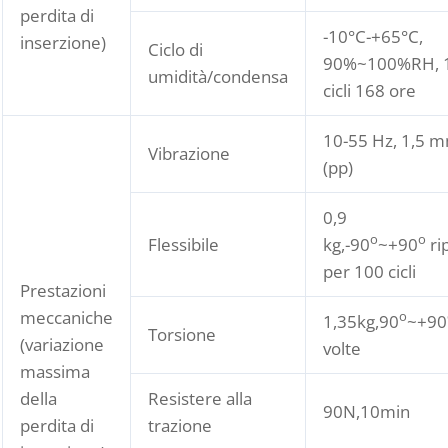
perdita di
-10°C-+65°C,
inserzione)
Ciclo di
90%~100%RH, 
umidità/condensa
cicli 168 ore
10-55 Hz, 1,5 
Vibrazione
(pp)
0,9
o
o
Flessibile
kg,-90
~+90
ri
per 100 cicli
Prestazioni
meccaniche
o
1,35kg,90
~+90
Torsione
(variazione
volte
massima
della
Resistere alla
90N,10min
perdita di
trazione