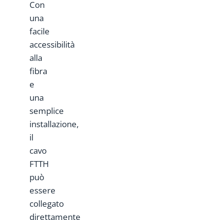
Con
una
facile
accessibilità
alla
fibra
e
una
semplice
installazione,
il
cavo
FTTH
può
essere
collegato
direttamente