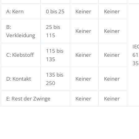
A: Kern
0 bis 25
Keiner
Keiner
B:
25 bis
Keiner
Keiner
Verkleidung
115
IE
115 bis
C: Klebstoff
Keiner
Keiner
61
135
35
135 bis
D: Kontakt
Keiner
Keiner
250
E: Rest der Zwinge
Keiner
Keiner