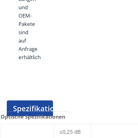
und
OEM-
Pakete
sind
auf
Anfrage
erhältlich
Spezifikation
Optische Spezifikationen
≤0,25 dB