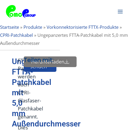
Zum
Hau
Inhalt
springen
Startseite
»
Produkte
»
Vorkonnektorisierte FTTX-Produkte
»
CPRI-Patchkabel
»
Ungepanzertes FTTA-Patchkabel mit 5,0 mm
Außendurchmesser
Teilen mit:
Ungepanzertes
FTTA-
Anfrage
Herunterladen
senden
Patchkabel
FTTA-
werden
Patchkabel
auch
mit
CPRI-
Glasfaser-
5,0
Patchkabel
mm
genannt.
Außendurchmesser
Dies