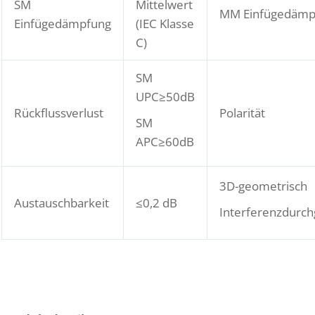
SM
Mittelwert
MM Einfügedämp
Einfügedämpfung
(IEC Klasse
C)
SM
UPC≥50dB
Rückflussverlust
Polarität
SM
APC≥60dB
3D-geometrisch
Austauschbarkeit
≤0,2 dB
Interferenzdurch