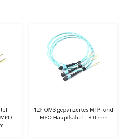
e
el-
12F OM3 gepanzertes MTP- und
 MPO-
MPO-Hauptkabel – 3,0 mm
mm