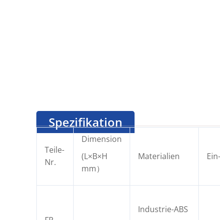
Spezifikation
Dimension
Teile-
(L×B×H
Materialien
Ein
Nr.
mm）
Industrie-ABS
FP-