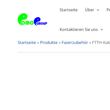
Zum
Inhalt
Startseite
Über
P
springen
Kontaktieren Sie uns
Startseite
»
Produkte
»
Faserzubehör
»
FTTH-Kab