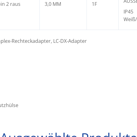
AUSS
ein 2 raus
3,0 MM
1F
IP45
Weiß/
mplex-Rechteckadapter, LC-DX-Adapter
utzhülse