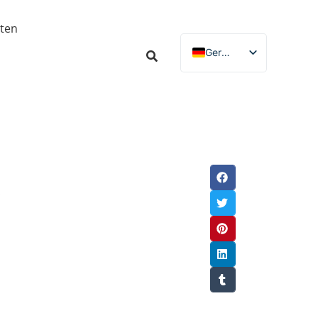
ten
German
English
Russian
Spanish
French
Italian
Portuguese