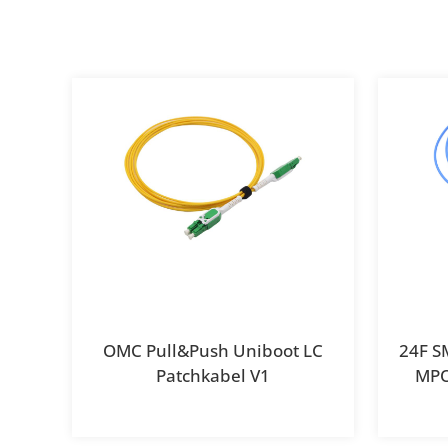
OMC Pull&Push Uniboot LC
24F S
Patchkabel V1
MPO