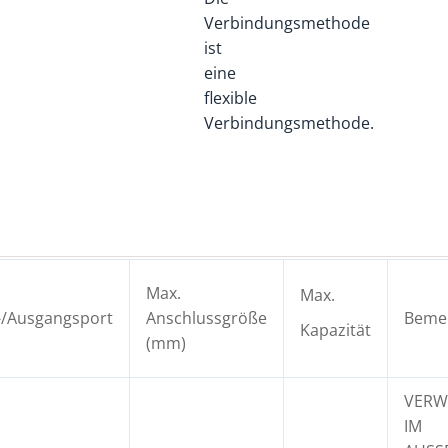
Verbindungsmethode
ist
eine
flexible
Verbindungsmethode.
Max.
Max.
-/Ausgangsport
Anschlussgröße
Beme
Kapazität
(mm)
VER
IM