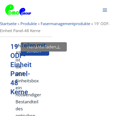
Zum
Hau
Inhalt
springen
Startseite
»
Produkte
»
Fasermanagementprodukte
»
19′ ODF-
Einheit Panel-48 Kerne
Teilen mit:
19′
Im
Anfrage
Herunterladen
senden
Allgemeinen
ODF-
ist
Einheit
die
Panel-
ODF-
Einheitsbox
48
ein
Kerne
notwendiger
Bestandteil
des
optischen