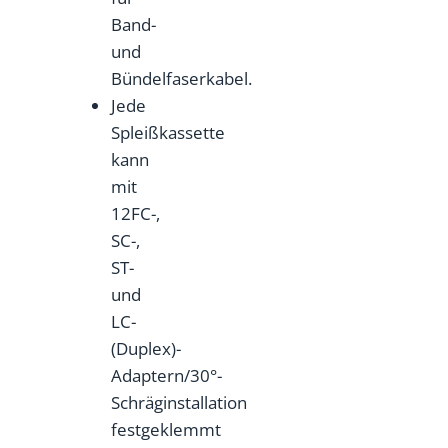
Band-
und
Bündelfaserkabel.
Jede
Spleißkassette
kann
mit
12FC-,
SC-,
ST-
und
LC-
(Duplex)-
Adaptern/30°-
Schräginstallation
festgeklemmt